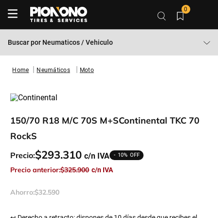
0
Buscar por
Neumaticos / Vehiculo
Neumáticos
Moto
150/70 R18 M/C 70S M+SContinental TKC 70
RockS
$
293
.
310
Precio:
10%
Precio anterior:
$
325
.
900
Ahorro:
$
32
.
590
↩ Derecho a retracto: dispones de 10 días desde que recibes el