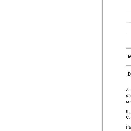
M
D
A.
of
co
B.
C.
Pa