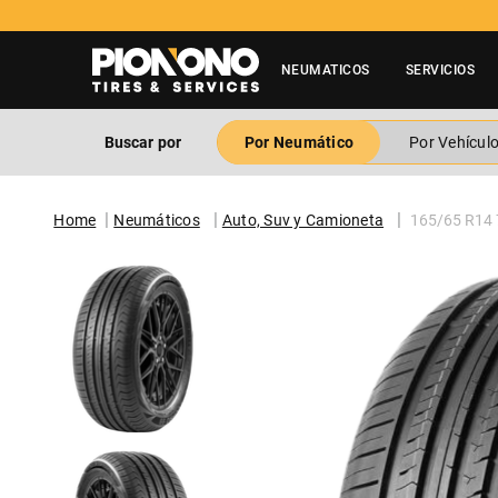
Tienes duda? Contactar a 60
NEUMATICOS
SERVICIOS
Buscar por
Por Neumático
Por Vehícul
Neumáticos
Auto, Suv y Camioneta
165/65 R14