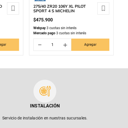
D
275/40 ZR20 106Y XL PILOT
27
SPORT 4 S MICHELIN
3
$
475
.
900
$
Webpay
3 cuotas sin interés
We
Mercado pago
3 cuotas sin interés
Me
－
＋
egar
Agregar
INSTALACIÓN
Servicio de instalación en nuestras sucursales.