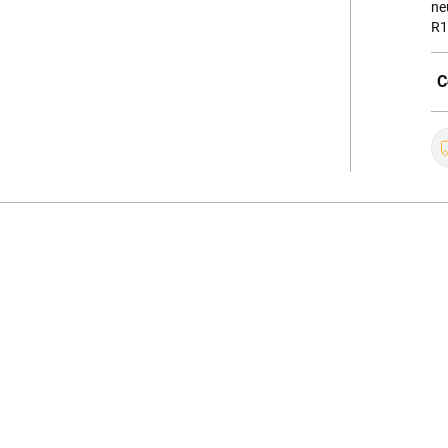
ne
R1
C