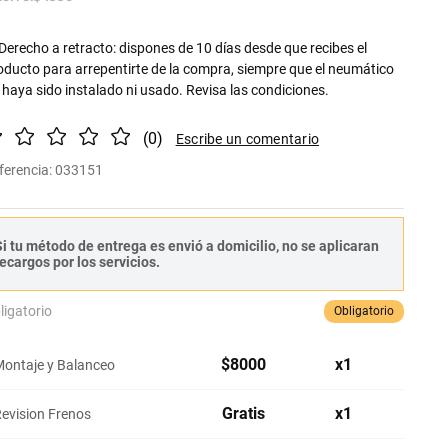
Derecho a retracto: dispones de 10 días desde que recibes el
oducto para arrepentirte de la compra, siempre que el neumático
 haya sido instalado ni usado. Revisa las condiciones.
(
0
)
ferencia
:
033151
i tu método de entrega es envió a domicilio, no se aplicaran
ecargos por los servicios.
ligatorio
Obligatorio
$
8000
x
1
ontaje y Balanceo
Gratis
x
1
evision Frenos