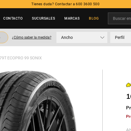
0 3600 500
Buscar en t
CONTACTO
SUCURSALES
MARCAS
BLOG
TÉRMINOS MÁS BUSCADOS
o
Ancho
Perfil
¿Cómo saber la medida?
1
.
neumatico
2
.
215
 79T ECOPRO 99 SONIX
3
.
195
4
.
235
5
.
245
1
Pr
Pr
Ah