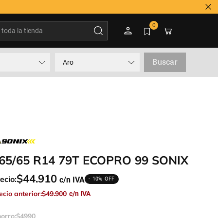
oda la tienda
0
Buscar
Aro
65/65 R14 79T ECOPRO 99 SONIX
$
44
.
910
ecio:
10%
ecio anterior:
$
49
.
900
orro:
$
4990