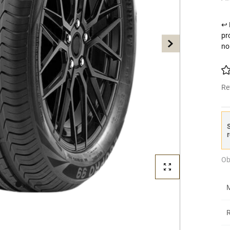
↩ 
pr
no
Re
S
r
Ob
M
R