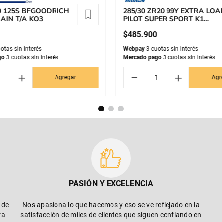
0 125S BFGOODRICH
285/30 ZR20 99Y EXTRA LOA
AIN T/A KO3
PILOT SUPER SPORT K1
MICHELIN
0
$
485
.
900
otas sin interés
Webpay
3 cuotas sin interés
go
3 cuotas sin interés
Mercado pago
3 cuotas sin interés
＋
－
＋
Agregar
Agr
PASIÓN Y EXCELENCIA
 de
Nos apasiona lo que hacemos y eso se ve reflejado en la
ra
satisfacción de miles de clientes que siguen confiando en