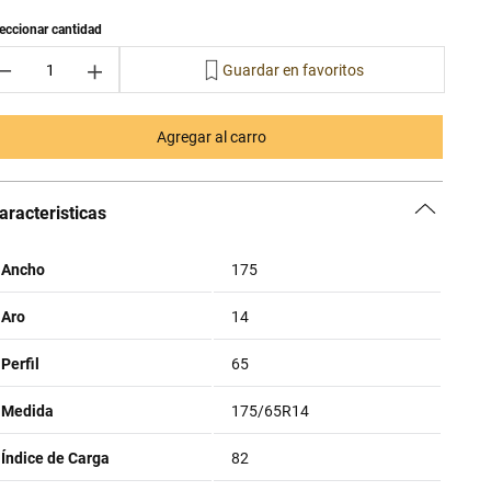
－
＋
Agregar al carro
aracteristicas
Ancho
175
Aro
14
Perfil
65
Medida
175/65R14
Índice de Carga
82