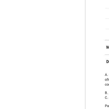
M
D
A.
of
co
B.
C.
Pa