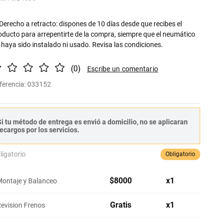
Derecho a retracto: dispones de 10 días desde que recibes el
oducto para arrepentirte de la compra, siempre que el neumático
 haya sido instalado ni usado. Revisa las condiciones.
(
0
)
ferencia
:
033152
i tu método de entrega es envió a domicilio, no se aplicaran
ecargos por los servicios.
ligatorio
Obligatorio
$
8000
x
1
ontaje y Balanceo
Gratis
x
1
evision Frenos