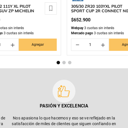
2 111Y XL PILOT
305/30 ZR20 103YXL PILOT
SUV ZP MICHELIN
SPORT CUP 2R CONNECT N
MICHELIN
0
$
652
.
900
otas sin interés
Webpay
3 cuotas sin interés
go
3 cuotas sin interés
Mercado pago
3 cuotas sin interés
＋
－
＋
Agregar
Agr
PASIÓN Y EXCELENCIA
 de
Nos apasiona lo que hacemos y eso se ve reflejado en la
ra
satisfacción de miles de clientes que siguen confiando en