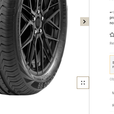
↩ 
pr
no
Re
S
r
Ob
M
R