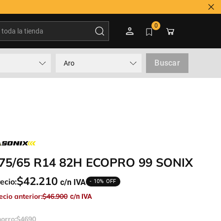
s duda? Contactar a 600 3600 500
oda la tienda
0
Buscar
Aro
75/65 R14 82H ECOPRO 99 SONIX
$
42
.
210
ecio:
10%
ecio anterior:
$
46
.
900
orro:
$
4690