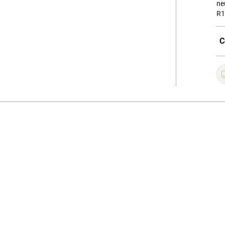
ne
R1
C