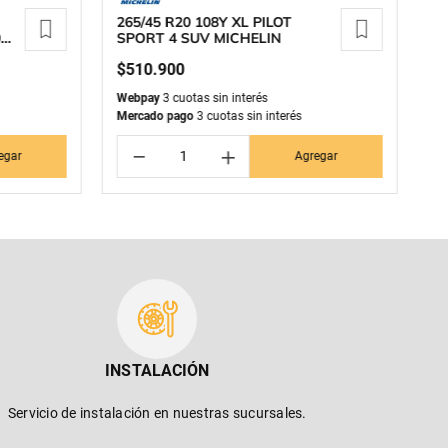
265/45 R20 108Y XL PILOT
2
0
SPORT 4 SUV MICHELIN
P
$
510
.
900
$
Webpay
3 cuotas sin interés
We
Mercado pago
3 cuotas sin interés
Me
－
＋
egar
Agregar
INSTALACIÓN
Servicio de instalación en nuestras sucursales.