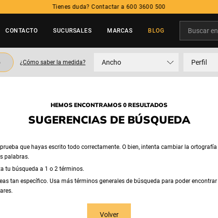
Tienes duda? Contactar a 600 3600 500
Buscar en t
CONTACTO
SUCURSALES
MARCAS
BLOG
TÉRMINOS MÁS BUSCADOS
o
Ancho
Perfil
¿Cómo saber la medida?
1
.
neumatico
2
.
215
3
.
195
HEMOS ENCONTRAMOS 0 RESULTADOS
4
.
235
SUGERENCIAS DE BÚSQUEDA
5
.
245
rueba que hayas escrito todo correctamente. O bien, intenta cambiar la ortografía
as palabras.
ta tu búsqueda a 1 o 2 términos.
eas tan específico. Usa más términos generales de búsqueda para poder encontrar
ares.
Volver