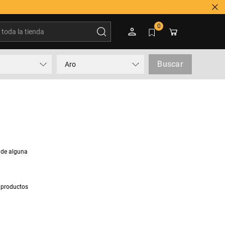
oda la tienda
0
Buscar
Aro
 de alguna
 productos