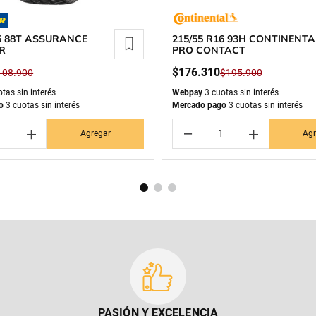
15 88T ASSURANCE
215/55 R16 93H CONTINENTA
R
PRO CONTACT
$
176
.
310
108
.
900
$
195
.
900
tas sin interés
Webpay
3 cuotas sin interés
o
3 cuotas sin interés
Mercado pago
3 cuotas sin interés
＋
－
＋
Agregar
Agr
PASIÓN Y EXCELENCIA