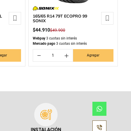
L
165/65 R14 79T ECOPRO 99
SONIX
$
44
.
910
$
49
.
900
Webpay
3 cuotas sin interés
Mercado pago
3 cuotas sin interés
－
＋
egar
Agregar
INSTALACIÓN