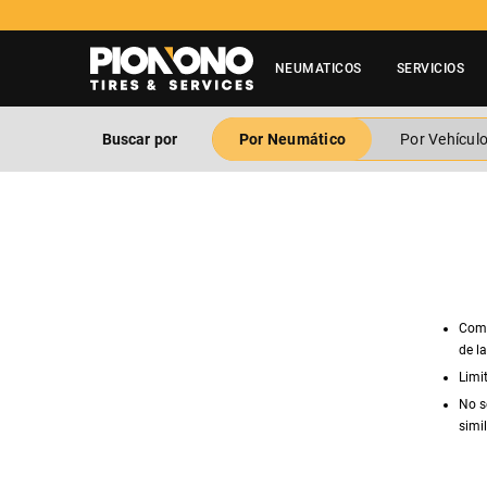
NEUMATICOS
SERVICIOS
Buscar por
Por Neumático
Por Vehícul
Comp
de l
Limi
No s
simil