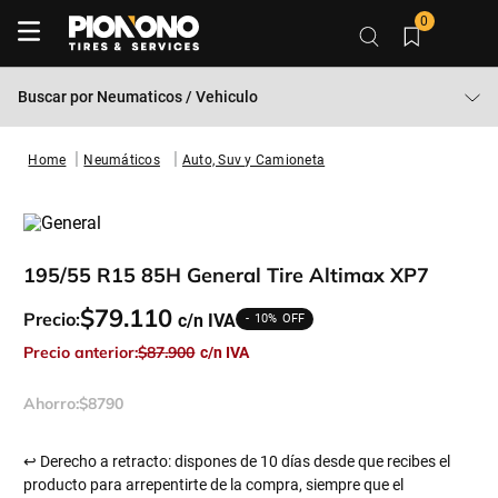
0
Buscar por
Neumaticos / Vehiculo
Neumáticos
Auto, Suv y Camioneta
195/55 R15 85H General Tire Altimax XP7
$
79
.
110
Precio:
10%
Precio anterior:
$
87
.
900
Ahorro:
$
8790
↩ Derecho a retracto: dispones de 10 días desde que recibes el
producto para arrepentirte de la compra, siempre que el