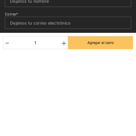
Correo*
Quiero recibir el newsletter con promociones.
－
＋
Agregar al carro
Suscribirse
Ayuda al cliente
Términos y condiciones
Contactanos
Politica de Seguridad y Privacidad
+56 9 3380 0499