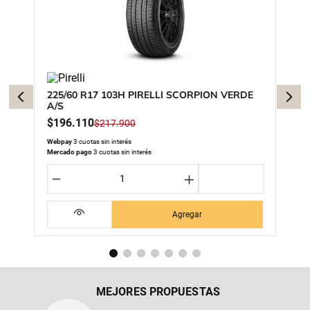
225/60 R17 103H PIRELLI SCORPION VERDE
A/S
$
196
.
110
$
217
.
900
Webpay
3 cuotas sin interés
Mercado pago
3 cuotas sin interés
－
＋
Agregar
MEJORES PROPUESTAS