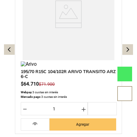
195/70 R15C 104/102R ARIVO TRANSITO ARZ
6-C
$
64
.
710
$
71
.
900
Webpay
3 cuotas sin interés
Mercado pago
3 cuotas sin interés
－
＋
Agregar