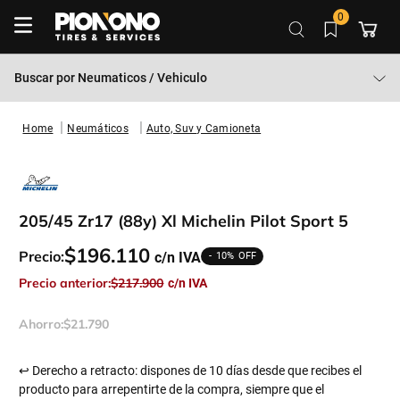
0
Buscar por
Neumaticos / Vehiculo
Neumáticos
Auto, Suv y Camioneta
205/45 Zr17 (88y) Xl Michelin Pilot Sport 5
$
196
.
110
Precio:
10%
Precio anterior:
$
217
.
900
Ahorro:
$
21
.
790
↩ Derecho a retracto: dispones de 10 días desde que recibes el
producto para arrepentirte de la compra, siempre que el