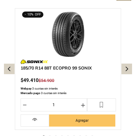
10%
185/70 R14 88T ECOPRO 99 SONIX
$
49
.
410
$
54
.
900
Webpay
3 cuotas sin interés
Mercado pago
3 cuotas sin interés
－
＋
Agregar