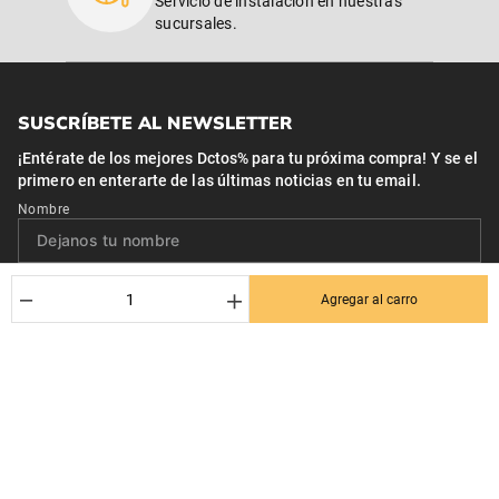
Servicio de instalación en nuestras
sucursales.
SUSCRÍBETE AL NEWSLETTER
¡Entérate de los mejores Dctos% para tu próxima compra! Y se el
primero en enterarte de las últimas noticias en tu email.
Nombre
Correo*
－
＋
Agregar al carro
Quiero recibir el newsletter con promociones.
Suscribirse