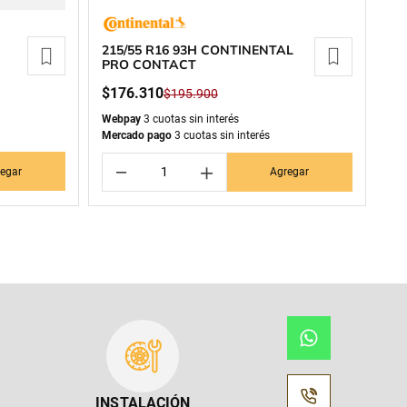
215/55 R16 93H CONTINENTAL
PRO CONTACT
$
176
.
310
$
195
.
900
Webpay
3 cuotas sin interés
Mercado pago
3 cuotas sin interés
－
＋
egar
Agregar
INSTALACIÓN