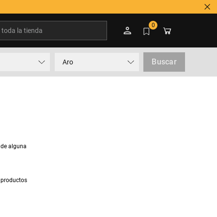
oda la tienda
0
Buscar
Aro
 de alguna
 productos