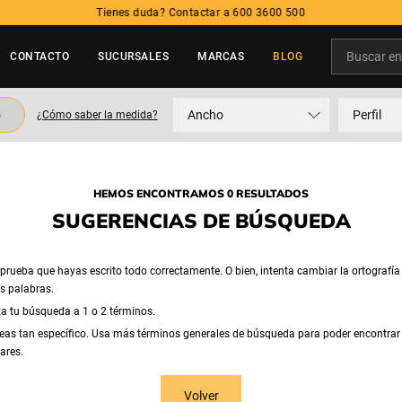
Tienes duda? Contactar a 600 3600 500
Buscar en t
CONTACTO
SUCURSALES
MARCAS
BLOG
TÉRMINOS MÁS BUSCADOS
o
Ancho
Perfil
¿Cómo saber la medida?
1
.
neumatico
2
.
215
3
.
235
HEMOS ENCONTRAMOS 0 RESULTADOS
4
.
195
SUGERENCIAS DE BÚSQUEDA
5
.
245
rueba que hayas escrito todo correctamente. O bien, intenta cambiar la ortografía
as palabras.
ta tu búsqueda a 1 o 2 términos.
eas tan específico. Usa más términos generales de búsqueda para poder encontrar
ares.
Volver