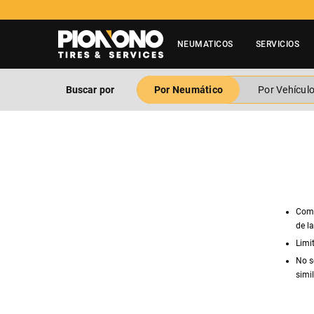
NEUMATICOS
SERVICIOS
Buscar por
Por Neumático
Por Vehícul
Comp
de l
Limi
No s
simil