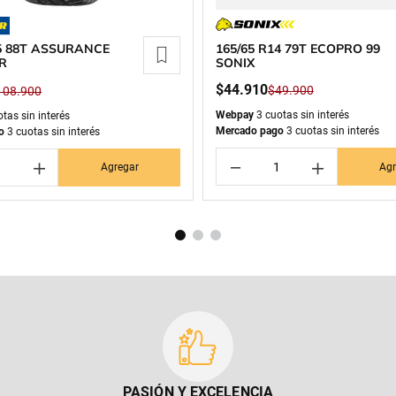
165/65 R14 79T ECOPRO 99
15 88T ASSURANCE
SONIX
R
$
44
.
910
$
49
.
900
108
.
900
Webpay
3 cuotas sin interés
tas sin interés
Mercado pago
3 cuotas sin interés
o
3 cuotas sin interés
－
＋
＋
Agr
Agregar
PASIÓN Y EXCELENCIA