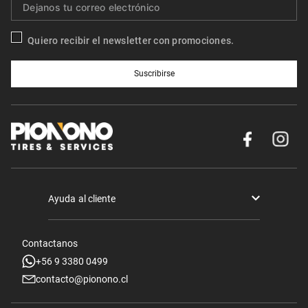
Quiero recibir el newsletter con promociones.
Suscribirse
Ayuda al cliente
Términos y condiciones
Contactanos
Politica de Seguridad y Privacidad
+56 9 3380 0499
contacto@pionono.cl
Mis pedidos