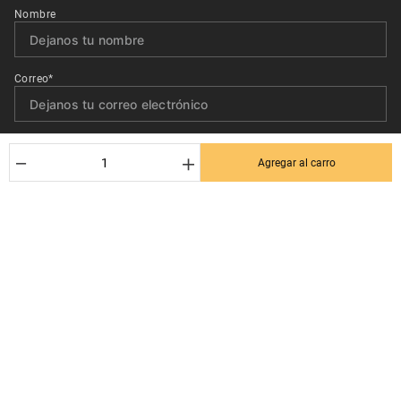
Nombre
Correo*
Quiero recibir el newsletter con promociones.
－
＋
Agregar al carro
Suscribirse
Ayuda al cliente
Términos y condiciones