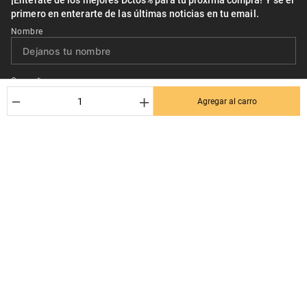
¡Entérate de los mejores Dctos% para tu próxima compra! Y se el
primero en enterarte de las últimas noticias en tu email.
Nombre
Correo*
－
＋
Agregar al carro
Quiero recibir el newsletter con promociones.
Suscribirse
Ayuda al cliente