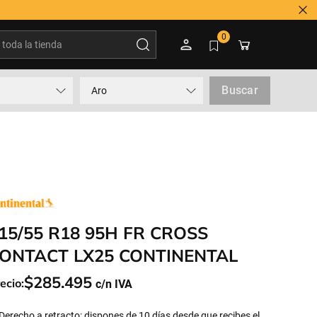
oda la tienda
0
Buscar
Aro
15/55 R18 95H FR CROSS
ONTACT LX25 CONTINENTAL
$
285
.
495
ecio:
Derecho a retracto: dispones de 10 días desde que recibes el