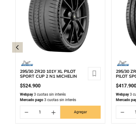
295/30 ZR20 101Y XL PILOT
295/30 Z
SPORT CUP 2 N1 MICHELIN
PILOT SP
$
524
.
900
$
417
.
90
Webpay
3 cuotas sin interés
Webpay
3 cu
Mercado pago
3 cuotas sin interés
Mercado pa
－
＋
－
Agregar