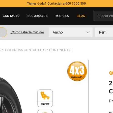
Tienes duda? Contactar a 600 3600 500
Buscar en t
CONTACTO
SUCURSALES
MARCAS
BLOG
TÉRMINOS MÁS BUSCADOS
o
Ancho
Perfil
¿Cómo saber la medida?
1
.
neumatico
2
.
215
 95H FR CROSS CONTACT LX25 CONTINENTAL
3
.
195
4
.
235
5
.
245
2
C
Pr
↩ 