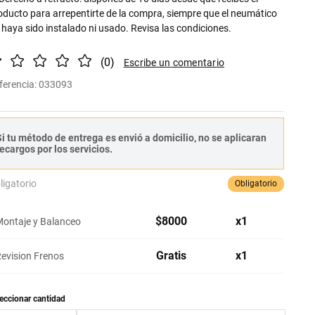
oducto para arrepentirte de la compra, siempre que el neumático
 haya sido instalado ni usado. Revisa las condiciones.
(
0
)
ferencia
:
033093
i tu método de entrega es envió a domicilio, no se aplicaran
ecargos por los servicios.
ligatorio
Obligatorio
$
8000
x
1
ontaje y Balanceo
Gratis
x
1
evision Frenos