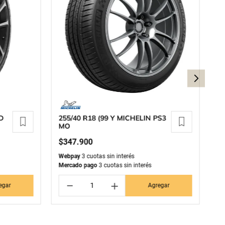
AD
255/40 R18 (99 Y MICHELIN PS3
20
MO
S
$
347
.
900
$
Webpay
3 cuotas sin interés
We
Mercado pago
3 cuotas sin interés
Me
－
＋
egar
Agregar