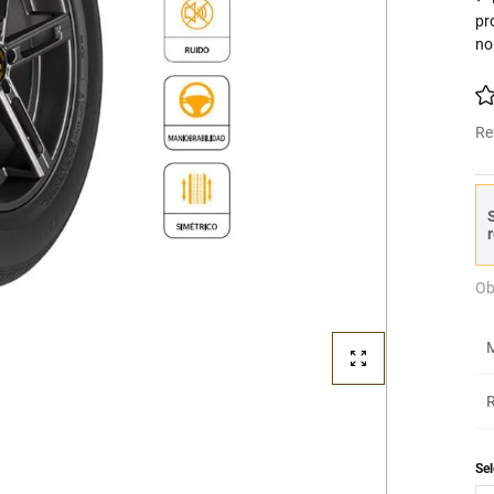
pr
no
Re
S
r
Ob
M
R