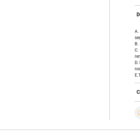
D
A.
se
B.
C.
re
D.
ro
E.
C