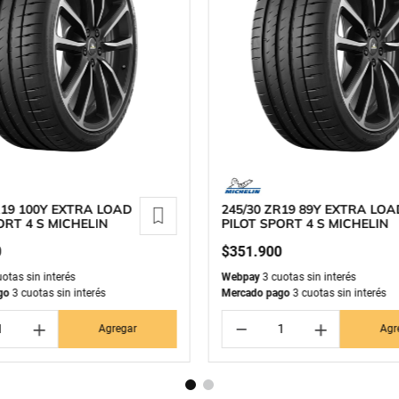
R19 100Y EXTRA LOAD
245/30 ZR19 89Y EXTRA LO
ORT 4 S MICHELIN
PILOT SPORT 4 S MICHELIN
0
$
351
.
900
otas sin interés
Webpay
3 cuotas sin interés
go
3 cuotas sin interés
Mercado pago
3 cuotas sin interés
＋
－
＋
Agregar
Agr