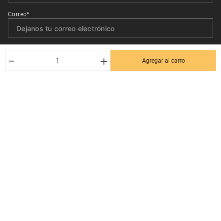
Correo*
Quiero recibir el newsletter con promociones.
－
＋
Agregar al carro
Suscribirse
Ayuda al cliente
Términos y condiciones
Contactanos
Politica de Seguridad y Privacidad
+56 9 3380 0499