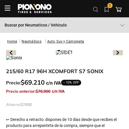
0
Buscar por
Neumaticos / Vehiculo
Neumáticos
Auto, Suv y Camioneta
215/60 R17 96H XCOMFORT S7 SONIX
$
69
.
210
Precio:
10%
Precio anterior:
$
76
.
900
Ahorro:
$
7690
↩ Derecho a retracto: dispones de 10 días desde que recibes el
producto para arrepentirte de la compra, siempre que el