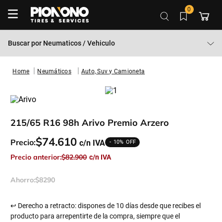
0
Buscar por
Neumaticos / Vehiculo
Neumáticos
Auto, Suv y Camioneta
215/65 R16 98h Arivo Premio Arzero
$
74
.
610
Precio:
10%
Precio anterior:
$
82
.
900
Ahorro:
$
8290
↩ Derecho a retracto: dispones de 10 días desde que recibes el
producto para arrepentirte de la compra, siempre que el