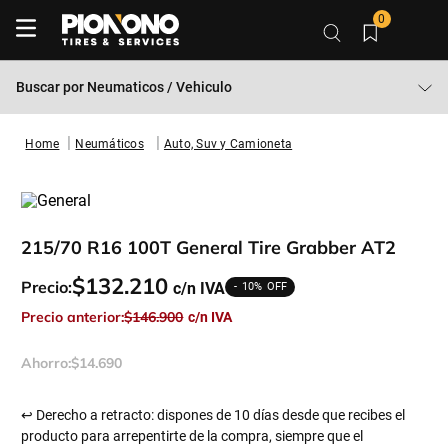
0
Buscar por
Neumaticos / Vehiculo
Neumáticos
Auto, Suv y Camioneta
215/70 R16 100T General Tire Grabber AT2
$
132
.
210
Precio:
10%
Precio anterior:
$
146
.
900
Ahorro:
$
14
.
690
↩ Derecho a retracto: dispones de 10 días desde que recibes el
producto para arrepentirte de la compra, siempre que el