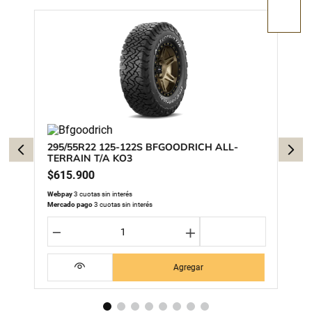
295/55R22 125-122S BFGOODRICH ALL-
TERRAIN T/A KO3
$
615
.
900
Webpay
3 cuotas sin interés
Mercado pago
3 cuotas sin interés
－
＋
Agregar