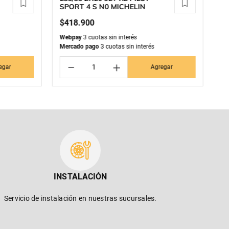
SPORT 4 S N0 MICHELIN
K
$
418
.
900
$
Webpay
3 cuotas sin interés
We
Mercado pago
3 cuotas sin interés
Me
－
＋
egar
Agregar
INSTALACIÓN
Servicio de instalación en nuestras sucursales.