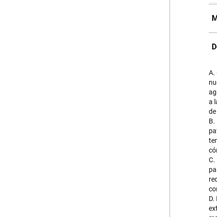
M
D
A.
nu
ag
a 
de
B.
pa
te
có
C.
pa
re
co
D.
ex