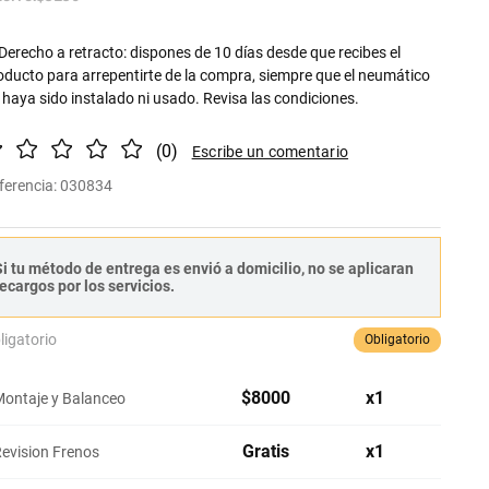
Derecho a retracto: dispones de 10 días desde que recibes el
oducto para arrepentirte de la compra, siempre que el neumático
 haya sido instalado ni usado. Revisa las condiciones.
(
0
)
ferencia
:
030834
i tu método de entrega es envió a domicilio, no se aplicaran
ecargos por los servicios.
ligatorio
Obligatorio
$
8000
x
1
ontaje y Balanceo
Gratis
x
1
evision Frenos