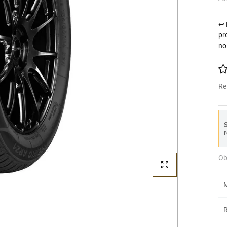
↩ 
pr
no
Re
S
r
Ob
M
R