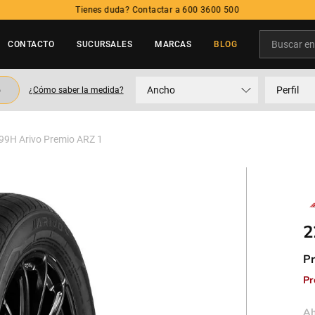
Tienes duda? Contactar a 600 3600 
Buscar en t
CONTACTO
SUCURSALES
MARCAS
BLOG
TÉRMINOS MÁS BUSCADOS
o
Ancho
Perfil
¿Cómo saber la medida?
1
.
neumatico
2
.
215
99H Arivo Premio ARZ 1
3
.
235
4
.
195
5
.
245
2
Pr
Pr
Ah