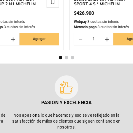
P 2 N1 MICHELIN
SPORT 4 S * MICHELIN
0
$
426
.
900
otas sin interés
Webpay
3 cuotas sin interés
go
3 cuotas sin interés
Mercado pago
3 cuotas sin interés
＋
－
＋
Agregar
Agr
PASIÓN Y EXCELENCIA
 de
Nos apasiona lo que hacemos y eso se ve reflejado en la
ra
satisfacción de miles de clientes que siguen confiando en
nosotros.