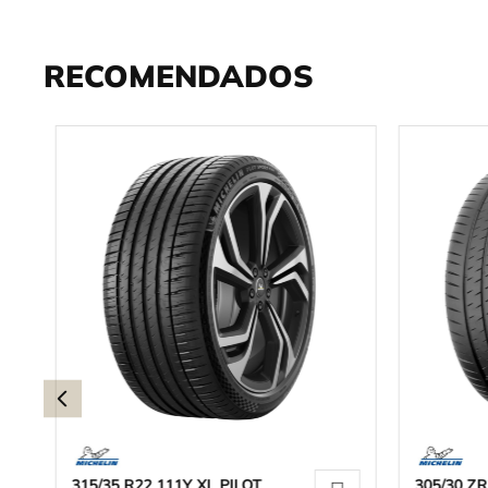
RECOMENDADOS
315/35 R22 111Y XL PILOT
305/30 ZR