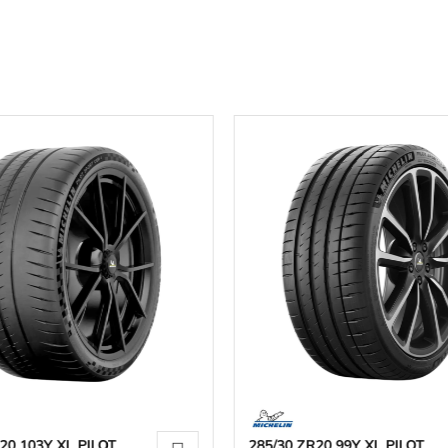
20 103Y XL PILOT
285/30 ZR20 99Y XL PILOT