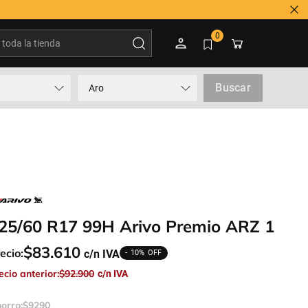
500
oda la tienda
0
Buscar
Aro
25/60 R17 99H Arivo Premio ARZ 1
$
83
.
610
ecio:
10%
ecio anterior:
$
92
.
900
orro:
$
9290