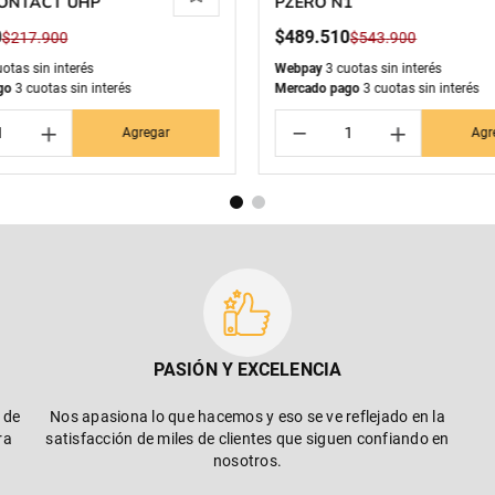
ONTACT UHP
PZERO N1
0
$
489
.
510
$
217
.
900
$
543
.
900
otas sin interés
Webpay
3 cuotas sin interés
go
3 cuotas sin interés
Mercado pago
3 cuotas sin interés
＋
－
＋
Agregar
Agr
PASIÓN Y EXCELENCIA
 de
Nos apasiona lo que hacemos y eso se ve reflejado en la
ra
satisfacción de miles de clientes que siguen confiando en
nosotros.