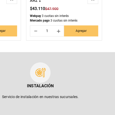
ARZ 1
C
C
$
43
.
110
$
$
47
.
900
Webpay
3 cuotas sin interés
We
Mercado pago
3 cuotas sin interés
Me
－
＋
egar
Agregar
INSTALACIÓN
Servicio de instalación en nuestras sucursales.