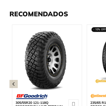
RECOMENDADOS
10%
305/55R20 121-118Q
235/65 R