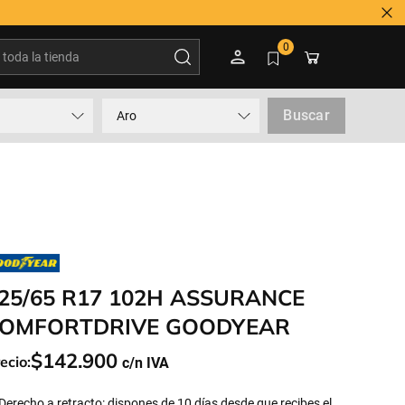
oda la tienda
0
Buscar
Aro
25/65 R17 102H ASSURANCE
OMFORTDRIVE GOODYEAR
$
142
.
900
ecio:
Derecho a retracto: dispones de 10 días desde que recibes el