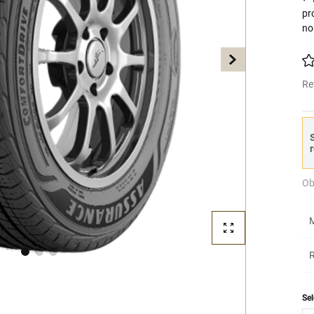
pr
no
Re
S
r
Ob
M
R