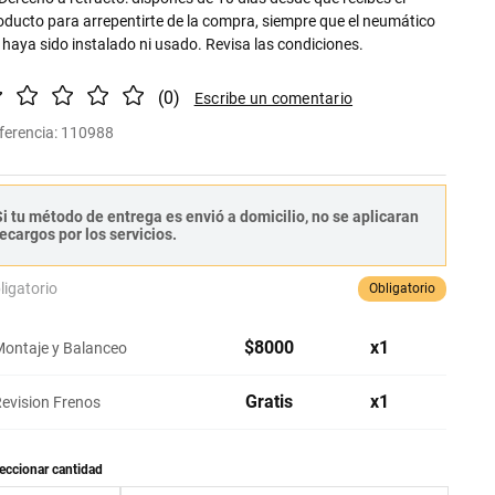
oducto para arrepentirte de la compra, siempre que el neumático
 haya sido instalado ni usado. Revisa las condiciones.
(
0
)
ferencia
:
110988
i tu método de entrega es envió a domicilio, no se aplicaran
ecargos por los servicios.
ligatorio
Obligatorio
$
8000
x
1
ontaje y Balanceo
Gratis
x
1
evision Frenos