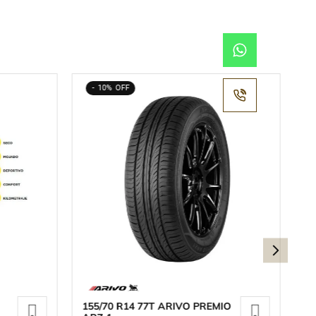
10%
155/70 R14 77T ARIVO PREMIO
23