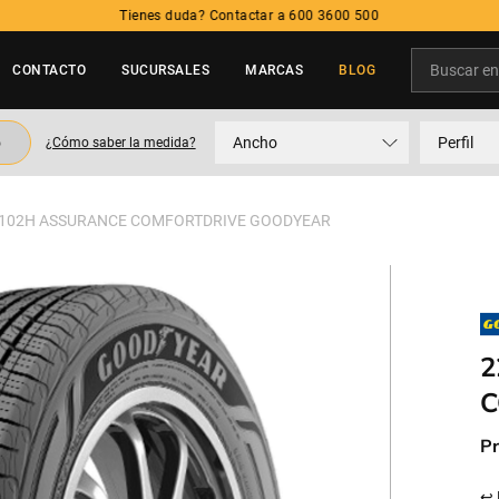
Tienes duda? Contactar a 600 3600 500
Buscar en t
CONTACTO
SUCURSALES
MARCAS
BLOG
TÉRMINOS MÁS BUSCADOS
o
Ancho
Perfil
¿Cómo saber la medida?
1
.
neumatico
2
.
215
7 102H ASSURANCE COMFORTDRIVE GOODYEAR
3
.
205
4
.
195
5
.
235
2
C
Pr
↩ 