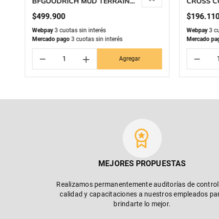
BFGOODRICH MUD TERRAIN
CROSS C
T/A KM3
$
499
.
900
$
196
.
11
Webpay
3 cuotas sin interés
Webpay
3 cu
Mercado pago
3 cuotas sin interés
Mercado pa
－
＋
－
Agregar
MEJORES PROPUESTAS
Realizamos permanentemente auditorías de control
calidad y capacitaciones a nuestros empleados pa
brindarte lo mejor.