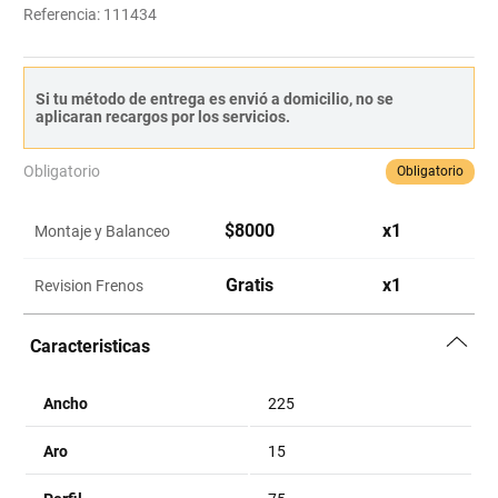
Referencia
:
111434
Si tu método de entrega es envió a domicilio, no se
aplicaran recargos por los servicios.
Obligatorio
Obligatorio
$
8000
x
1
Montaje y Balanceo
Gratis
x
1
Revision Frenos
Caracteristicas
Ancho
225
Aro
15