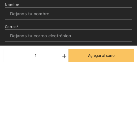
Nombre
Correo*
Quiero recibir el newsletter con promociones.
－
＋
Agregar al carro
Suscribirse
Ayuda al cliente
Términos y condiciones