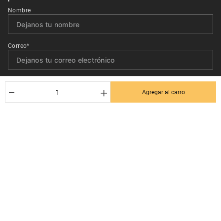
Nombre
Correo*
Quiero recibir el newsletter con promociones.
－
＋
Agregar al carro
Suscribirse
Ayuda al cliente
Términos y condiciones