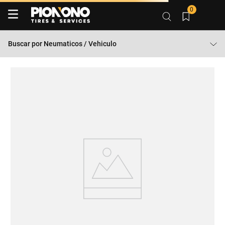
Tienes duda? Contactar a 600 3600 500
0
Buscar por
Neumaticos / Vehiculo
HEMOS ENCONTRAMOS 0 RESULTADOS
SUGERENCIAS DE BÚSQUEDA
Comprueba que hayas escrito todo correctamente. O bien, intenta
cambiar la ortografía de alguna de las palabras.
Limita tu búsqueda a 1 o 2 términos.
No seas tan específico. Usa más términos generales de búsqueda
para poder encontrar productos similares.
Volver