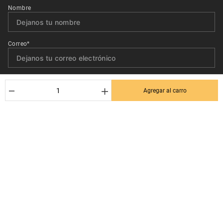
Nombre
Correo*
Quiero recibir el newsletter con promociones.
－
＋
Agregar al carro
Suscribirse
Ayuda al cliente
Términos y condiciones