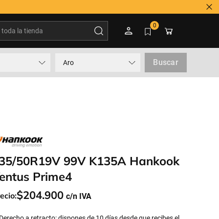
oda la tienda
0
Buscar
Aro
35/50R19V 99V K135A Hankook
entus Prime4
$
204
.
900
ecio:
Derecho a retracto: dispones de 10 días desde que recibes el