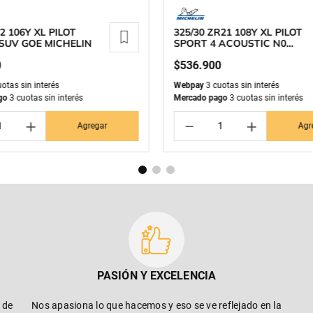
2 106Y XL PILOT
325/30 ZR21 108Y XL PILOT
SUV GOE MICHELIN
SPORT 4 ACOUSTIC N0
MICHELIN
0
$
536
.
900
otas sin interés
Webpay
3 cuotas sin interés
go
3 cuotas sin interés
Mercado pago
3 cuotas sin interés
＋
－
＋
Agregar
Agr
PASIÓN Y EXCELENCIA
 de
Nos apasiona lo que hacemos y eso se ve reflejado en la