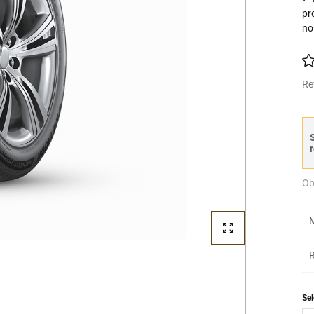
pr
no
Re
S
r
Ob
M
R