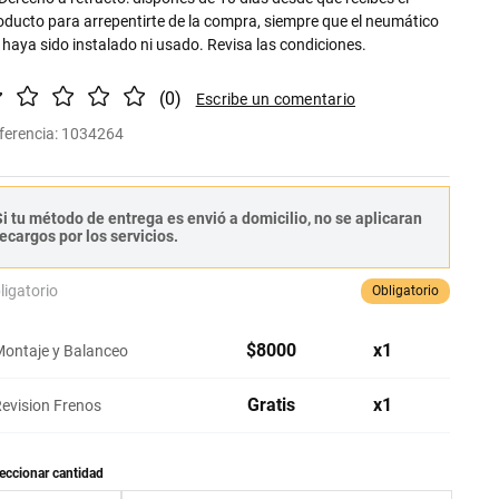
oducto para arrepentirte de la compra, siempre que el neumático
 haya sido instalado ni usado. Revisa las condiciones.
(
0
)
ferencia
:
1034264
i tu método de entrega es envió a domicilio, no se aplicaran
ecargos por los servicios.
ligatorio
Obligatorio
$
8000
x
1
ontaje y Balanceo
Gratis
x
1
evision Frenos