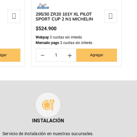
295/30 ZR20 101Y XL PILOT
25
SPORT CUP 2 N1 MICHELIN
M
$
524
.
900
$
Webpay
3 cuotas sin interés
We
Mercado pago
3 cuotas sin interés
Me
－
＋
egar
Agregar
INSTALACIÓN
Servicio de instalación en nuestras sucursales.