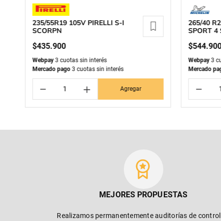
235/55R19 105V PIRELLI S-I
265/40 R2
SCORPN
SPORT 4 
$
435
.
900
$
544
.
90
Webpay
3 cuotas sin interés
Webpay
3 cu
Mercado pago
3 cuotas sin interés
Mercado pa
－
＋
－
Agregar
MEJORES PROPUESTAS
Realizamos permanentemente auditorías de control