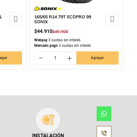
L
165/65 R14 79T ECOPRO 99
SONIX
$
44
.
910
$
49
.
900
Webpay
3 cuotas sin interés
Mercado pago
3 cuotas sin interés
－
＋
egar
Agregar
INSTALACIÓN