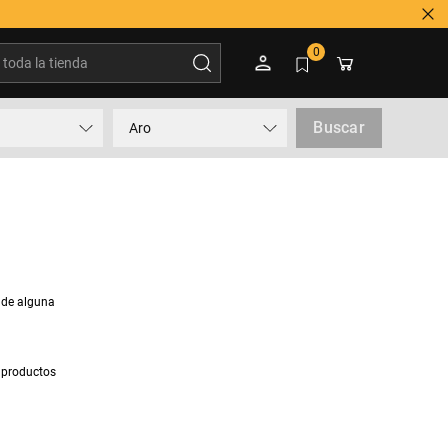
oda la tienda
0
Buscar
Aro
 de alguna
 productos