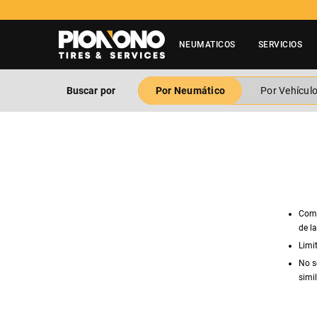
NEUMATICOS
SERVICIOS
Buscar por
Por Neumático
Por Vehícul
Comp
de l
Limi
No s
simil