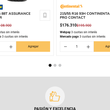
15 88T ASSURANCE
215/55 R16 93H CONTINENTA
R
PRO CONTACT
$
176
.
310
108
.
900
$
195
.
900
tas sin interés
Webpay
3 cuotas sin interés
o
3 cuotas sin interés
Mercado pago
3 cuotas sin interés
＋
－
＋
Agregar
Agr
PASIÓN Y EXCELENCIA