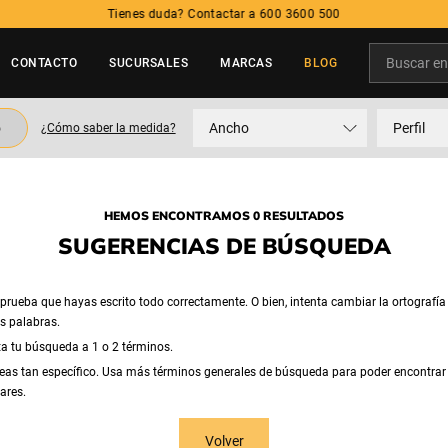
Tienes duda? Contactar a 600 3600 500
Buscar en t
CONTACTO
SUCURSALES
MARCAS
BLOG
TÉRMINOS MÁS BUSCADOS
o
Ancho
Perfil
¿Cómo saber la medida?
1
.
neumatico
2
.
215
3
.
195
HEMOS ENCONTRAMOS 0 RESULTADOS
4
.
235
SUGERENCIAS DE BÚSQUEDA
5
.
245
rueba que hayas escrito todo correctamente. O bien, intenta cambiar la ortografía
as palabras.
ta tu búsqueda a 1 o 2 términos.
eas tan específico. Usa más términos generales de búsqueda para poder encontrar
ares.
Volver