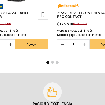
15 88T ASSURANCE
215/55 R16 93H CONTINENTA
R
PRO CONTACT
$
176
.
310
108
.
900
$
195
.
900
tas sin interés
Webpay
3 cuotas sin interés
o
3 cuotas sin interés
Mercado pago
3 cuotas sin interés
＋
－
＋
Agregar
Agr
PASIÓN Y EXCELENCIA