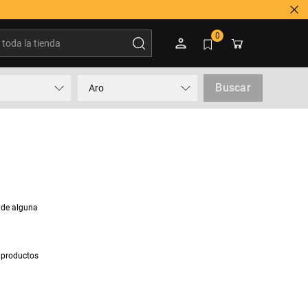
oda la tienda
0
Buscar
Aro
 de alguna
 productos