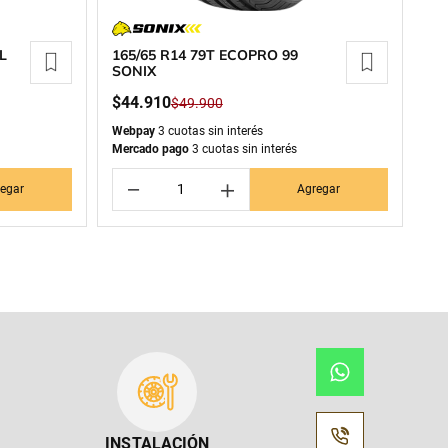
L
165/65 R14 79T ECOPRO 99
SONIX
$
44
.
910
$
49
.
900
Webpay
3 cuotas sin interés
Mercado pago
3 cuotas sin interés
－
＋
egar
Agregar
INSTALACIÓN