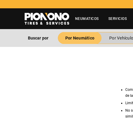
NEUMATICOS
SERVICIOS
Buscar por
Por Neumático
Por Vehícul
Comp
de l
Limi
No s
simil