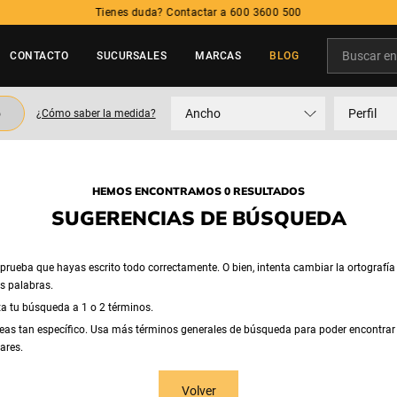
Tienes duda? Contactar a 600 3600 500
Buscar en t
CONTACTO
SUCURSALES
MARCAS
BLOG
TÉRMINOS MÁS BUSCADOS
o
Ancho
Perfil
¿Cómo saber la medida?
1
.
neumatico
2
.
215
3
.
235
HEMOS ENCONTRAMOS 0 RESULTADOS
4
.
195
SUGERENCIAS DE BÚSQUEDA
5
.
245
rueba que hayas escrito todo correctamente. O bien, intenta cambiar la ortografía
as palabras.
ta tu búsqueda a 1 o 2 términos.
eas tan específico. Usa más términos generales de búsqueda para poder encontrar
ares.
Volver