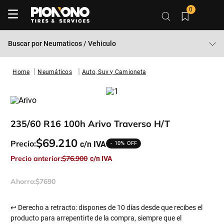
0
Buscar por
Neumaticos / Vehiculo
Neumáticos
Auto, Suv y Camioneta
235/60 R16 100h Arivo Traverso H/t
$
69
.
210
Precio:
10%
Precio anterior:
$
76
.
900
Ahorro:
$
7690
↩ Derecho a retracto: dispones de 10 días desde que recibes el
producto para arrepentirte de la compra, siempre que el