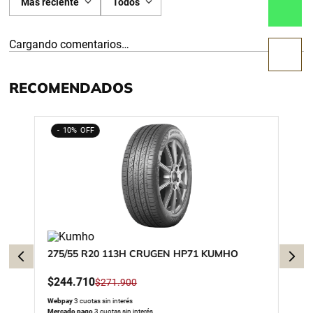
Más reciente
Todos
Cargando comentarios…
RECOMENDADOS
10%
275/55 R20 113H CRUGEN HP71 KUMHO
$
244
.
710
$
271
.
900
Webpay
3 cuotas sin interés
Mercado pago
3 cuotas sin interés