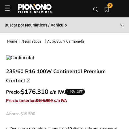
0
Buscar por
Neumaticos / Vehiculo
Neumáticos
Auto, Suv y Camioneta
235/60 R16 100W Continental Premium
Contact 2
$
176
.
310
Precio:
10%
Precio anterior:
$
195
.
900
Ahorro:
$
19
.
590
↩ Derecho a retracto: dispones de 10 días desde que recibes el