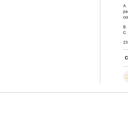
A.
pa
co
B.
C.
23
C