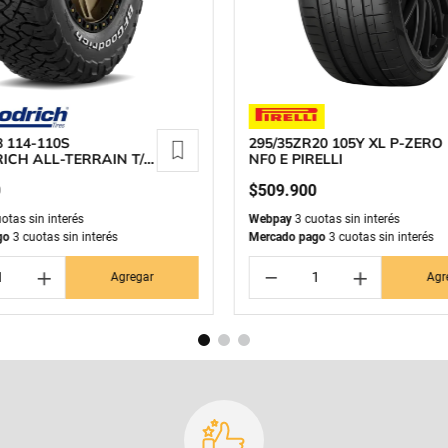
8 114-110S
295/35ZR20 105Y XL P-ZERO
ICH ALL-TERRAIN T/A
NF0 E PIRELLI
0
$
509
.
900
otas sin interés
Webpay
3 cuotas sin interés
go
3 cuotas sin interés
Mercado pago
3 cuotas sin interés
＋
－
＋
Agregar
Agr