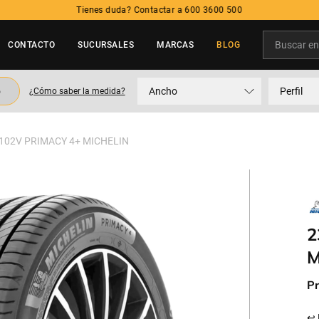
Tienes duda? Contactar a 600 3600 500
Buscar en t
CONTACTO
SUCURSALES
MARCAS
BLOG
TÉRMINOS MÁS BUSCADOS
o
Ancho
Perfil
¿Cómo saber la medida?
1
.
neumatico
2
.
215
 102V PRIMACY 4+ MICHELIN
3
.
205
4
.
195
5
.
235
2
M
Pr
↩ 