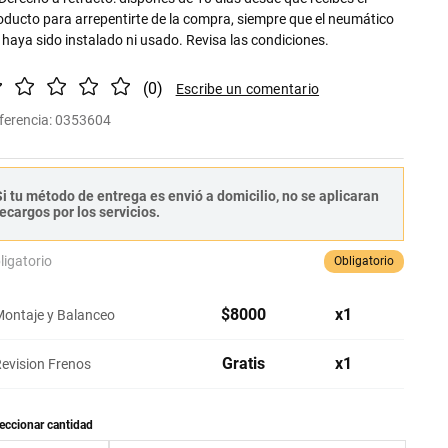
oducto para arrepentirte de la compra, siempre que el neumático
 haya sido instalado ni usado. Revisa las condiciones.
(
0
)
ferencia
:
0353604
i tu método de entrega es envió a domicilio, no se aplicaran
ecargos por los servicios.
ligatorio
Obligatorio
$
8000
x
1
ontaje y Balanceo
Gratis
x
1
evision Frenos