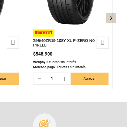
295/40ZR19 108Y XL P-ZERO N0
2
PIRELLI
S
$
548
.
900
$
Webpay
3 cuotas sin interés
We
Mercado pago
3 cuotas sin interés
Me
－
＋
egar
Agregar