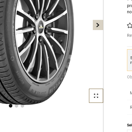
pr
no
Re
S
r
Ob
M
R