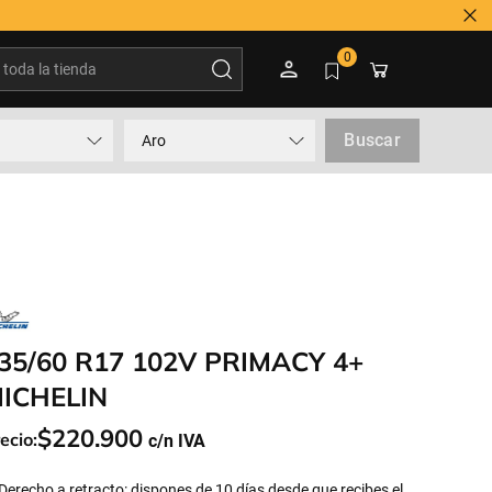
oda la tienda
0
Buscar
Aro
35/60 R17 102V PRIMACY 4+
ICHELIN
$
220
.
900
ecio:
Derecho a retracto: dispones de 10 días desde que recibes el