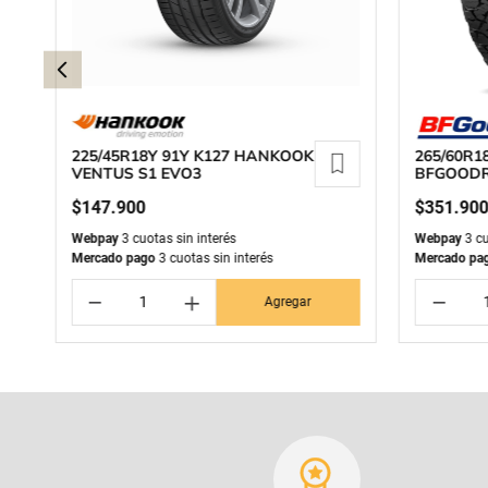
225/45R18Y 91Y K127 HANKOOK
265/60R1
VENTUS S1 EVO3
BFGOODR
KO3
$
147
.
900
$
351
.
90
Webpay
3 cuotas sin interés
Webpay
3 cu
Mercado pago
3 cuotas sin interés
Mercado pa
－
＋
－
Agregar