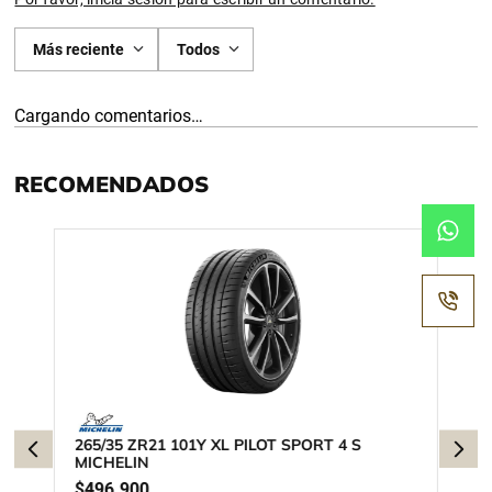
Más reciente
Todos
Cargando comentarios…
RECOMENDADOS
265/35 ZR21 101Y XL PILOT SPORT 4 S
MICHELIN
$
496
.
900