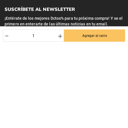
SUSCRÍBETE AL NEWSLETTER
¡Entérate de los mejores Dctos% para tu próxima compra! Y se el
primero en enterarte de las últimas noticias en tu email.
Nombre
－
＋
Agregar al carro
Correo*
Quiero recibir el newsletter con promociones.
Suscribirse