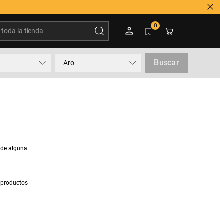
oda la tienda
0
Buscar
Aro
 de alguna
 productos