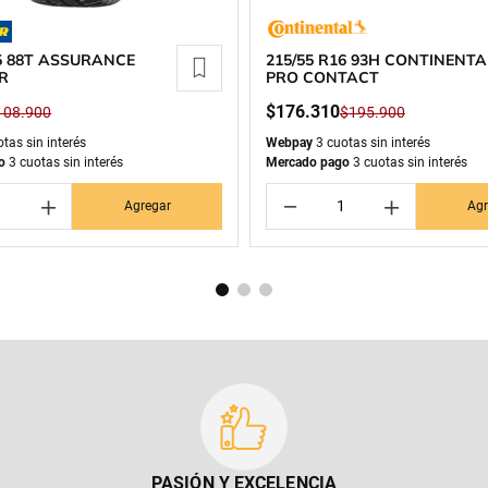
15 88T ASSURANCE
215/55 R16 93H CONTINENTA
R
PRO CONTACT
$
176
.
310
108
.
900
$
195
.
900
tas sin interés
Webpay
3 cuotas sin interés
o
3 cuotas sin interés
Mercado pago
3 cuotas sin interés
＋
－
＋
Agregar
Agr
PASIÓN Y EXCELENCIA