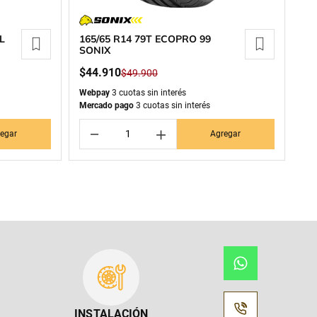
L
165/65 R14 79T ECOPRO 99
SONIX
$
44
.
910
$
49
.
900
Webpay
3 cuotas sin interés
Mercado pago
3 cuotas sin interés
－
＋
egar
Agregar
INSTALACIÓN