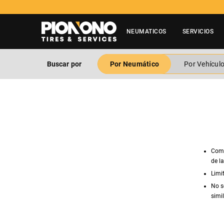
NEUMATICOS
SERVICIOS
Buscar por
Por Neumático
Por Vehícul
Comp
de l
Limi
No s
simil