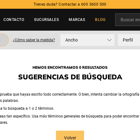
Tienes duda? Contactar a 600 3600 500
Buscar en t
CONTACTO
SUCURSALES
MARCAS
BLOG
TÉRMINOS MÁS BUSCADOS
o
Ancho
Perfil
¿Cómo saber la medida?
1
.
neumatico
2
.
215
3
.
205
HEMOS ENCONTRAMOS 0 RESULTADOS
4
.
195
SUGERENCIAS DE BÚSQUEDA
5
.
235
rueba que hayas escrito todo correctamente. O bien, intenta cambiar la ortografía
as palabras.
ta tu búsqueda a 1 o 2 términos.
eas tan específico. Usa más términos generales de búsqueda para poder encontrar
ares.
Volver