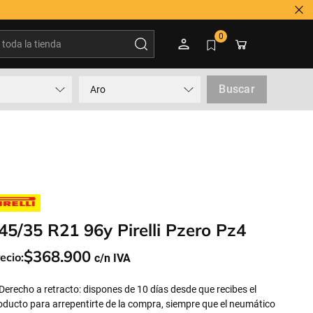
oda la tienda
0
Buscar
Aro
45/35 R21 96y Pirelli Pzero Pz4
$
368
.
900
ecio:
Derecho a retracto: dispones de 10 días desde que recibes el
oducto para arrepentirte de la compra, siempre que el neumático