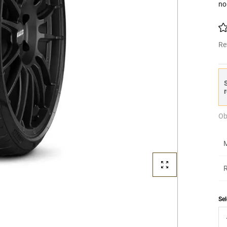
no
Re
S
r
Ob
M
R