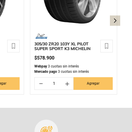
305/30 ZR20 103Y XL PILOT
2
SUPER SPORT K3 MICHELIN
K
$
578
.
900
$
Webpay
3 cuotas sin interés
We
Mercado pago
3 cuotas sin interés
Me
－
＋
egar
Agregar