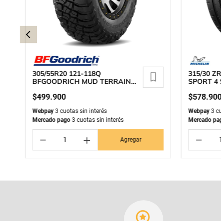
305/55R20 121-118Q
315/30 ZR
BFGOODRICH MUD TERRAIN
SPORT 4 
T/A KM3
$
499
.
900
$
578
.
90
Webpay
3 cuotas sin interés
Webpay
3 cu
Mercado pago
3 cuotas sin interés
Mercado pa
－
＋
－
Agregar