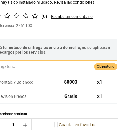
 haya sido instalado ni usado. Revisa las condiciones.
(
0
)
ferencia
:
2761100
i tu método de entrega es envió a domicilio, no se aplicaran
ecargos por los servicios.
ligatorio
Obligatorio
$
8000
x
1
ontaje y Balanceo
Gratis
x
1
evision Frenos
－
＋