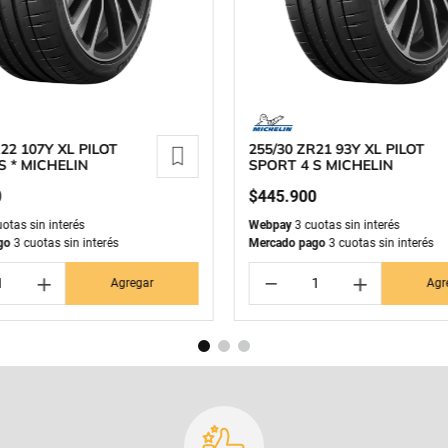
22 107Y XL PILOT
255/30 ZR21 93Y XL PILOT
S * MICHELIN
SPORT 4 S MICHELIN
0
$
445
.
900
otas sin interés
Webpay
3 cuotas sin interés
go
3 cuotas sin interés
Mercado pago
3 cuotas sin interés
＋
－
＋
Agregar
Agr