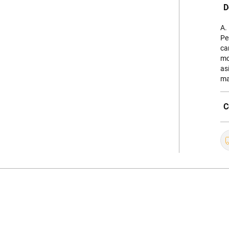
D
A.
Pe
ca
mo
as
ma
C