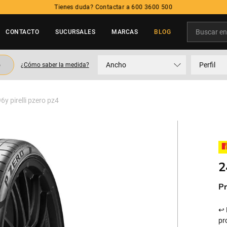
Tienes duda? Contactar a 600 3600 500
Buscar en t
CONTACTO
SUCURSALES
MARCAS
BLOG
TÉRMINOS MÁS BUSCADOS
o
Ancho
Perfil
¿Cómo saber la medida?
1
.
neumatico
2
.
225
6y pirelli pzero pz4
3
.
215
4
.
205
5
.
195
2
Pr
↩ 
pr