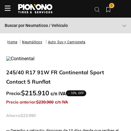
0
Buscar por
Neumaticos / Vehiculo
Neumáticos
Auto, Suv y Camioneta
245/40 R17 91W FR Continental Sport
Contact 5 Runflat
$
215
.
910
Precio:
10%
Precio anterior:
$
239
.
900
Ahorro:
$
23
.
990
↩ Derecho a retracto: dispones de 10 días desde que recibes el