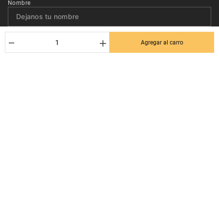
Nombre
Correo*
－
＋
Agregar al carro
Quiero recibir el newsletter con promociones.
Suscribirse
Ayuda al cliente
Términos y condiciones