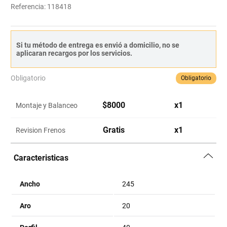
Referencia
:
118418
Si tu método de entrega es envió a domicilio, no se
aplicaran recargos por los servicios.
Obligatorio
Obligatorio
$
8000
x
1
Montaje y Balanceo
Gratis
x
1
Revision Frenos
Caracteristicas
Ancho
245
Aro
20