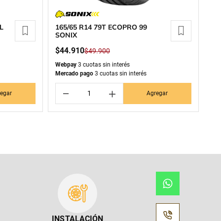
L
165/65 R14 79T ECOPRO 99
SONIX
$
44
.
910
$
49
.
900
Webpay
3 cuotas sin interés
Mercado pago
3 cuotas sin interés
－
＋
egar
Agregar
INSTALACIÓN