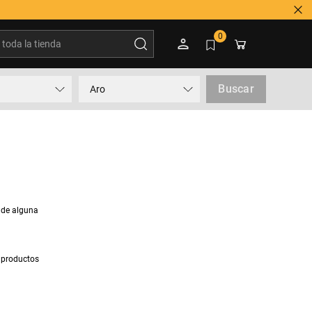
oda la tienda
0
Buscar
Aro
 de alguna
 productos