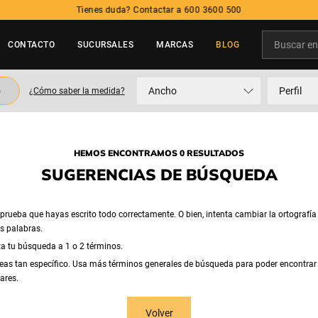
Tienes duda? Contactar a 600 3600 500
Buscar en t
CONTACTO
SUCURSALES
MARCAS
BLOG
TÉRMINOS MÁS BUSCADOS
o
Ancho
Perfil
¿Cómo saber la medida?
1
.
neumatico
2
.
225
3
.
215
HEMOS ENCONTRAMOS 0 RESULTADOS
4
.
205
SUGERENCIAS DE BÚSQUEDA
5
.
195
rueba que hayas escrito todo correctamente. O bien, intenta cambiar la ortografía
as palabras.
ta tu búsqueda a 1 o 2 términos.
eas tan específico. Usa más términos generales de búsqueda para poder encontrar
ares.
Volver