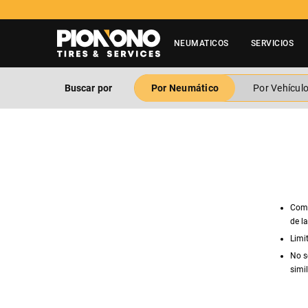
NEUMATICOS
SERVICIOS
Buscar por
Por Neumático
Por Vehícul
Comp
de l
Limi
No s
simil