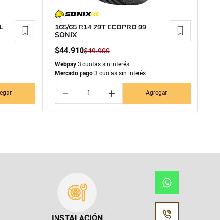
L
165/65 R14 79T ECOPRO 99
SONIX
$
44
.
910
$
49
.
900
Webpay
3 cuotas sin interés
Mercado pago
3 cuotas sin interés
－
＋
egar
Agregar
INSTALACIÓN