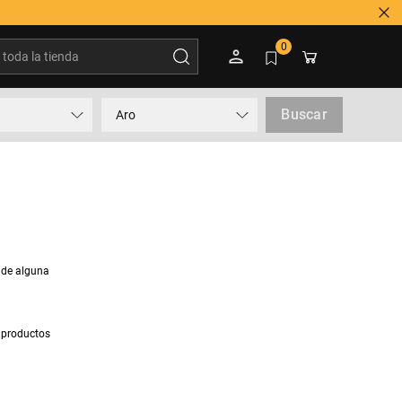
oda la tienda
0
Buscar
Aro
 de alguna
 productos