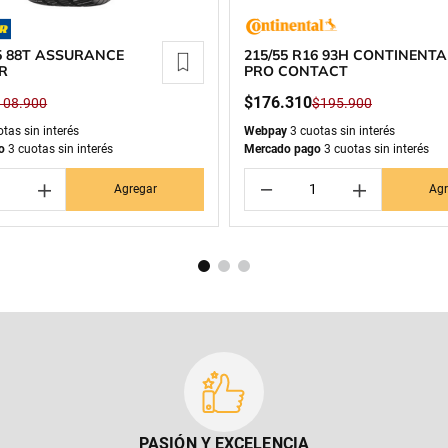
15 88T ASSURANCE
215/55 R16 93H CONTINENTA
R
PRO CONTACT
$
176
.
310
108
.
900
$
195
.
900
tas sin interés
Webpay
3 cuotas sin interés
o
3 cuotas sin interés
Mercado pago
3 cuotas sin interés
＋
－
＋
Agregar
Agr
PASIÓN Y EXCELENCIA