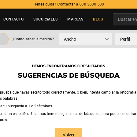
Tienes duda? Contactar a 600 3600 500
Buscar en t
CONTACTO
SUCURSALES
MARCAS
BLOG
TÉRMINOS MÁS BUSCADOS
o
Ancho
Perfil
¿Cómo saber la medida?
1
.
neumatico
2
.
215
3
.
205
HEMOS ENCONTRAMOS 0 RESULTADOS
4
.
195
SUGERENCIAS DE BÚSQUEDA
5
.
235
rueba que hayas escrito todo correctamente. O bien, intenta cambiar la ortografía
as palabras.
ta tu búsqueda a 1 o 2 términos.
eas tan específico. Usa más términos generales de búsqueda para poder encontrar
ares.
Volver