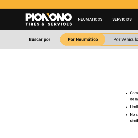
NEUMATICOS
SERVICIOS
Buscar por
Por Neumático
Por Vehícul
Comp
de l
Limi
No s
simil