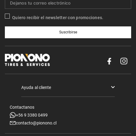
Quiero recibir el newsletter con promociones.
Suscribirse
Ayuda al cliente
Términos y condiciones
Contactanos
Politica de Seguridad y Privacidad
+56 9 3380 0499
contacto@pionono.cl
Mis pedidos