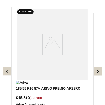
10%
185/55 R16 87V ARIVO PREMIO ARZERO
$
45
.
810
$
50
.
900
Webpay
3 cuotas sin interés