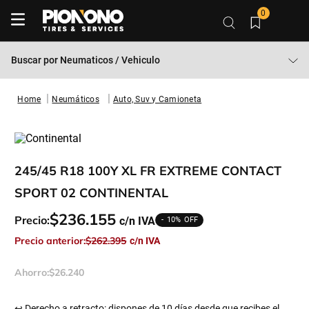
0
Buscar por
Neumaticos / Vehiculo
Neumáticos
Auto, Suv y Camioneta
245/45 R18 100Y XL FR EXTREME CONTACT
SPORT 02 CONTINENTAL
$
236
.
155
Precio:
10%
Precio anterior:
$
262
.
395
Ahorro:
$
26
.
240
↩ Derecho a retracto: dispones de 10 días desde que recibes el