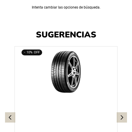
Intenta cambiar las opciones de búsqueda.
SUGERENCIAS
10%
225/45 R17 91W CONTINENTAL SPORT
CONTACT 5 MOE RUNFLAT
$
196
.
110
$
217
.
900
Webpay
3 cuotas sin interés
Mercado pago
3 cuotas sin interés