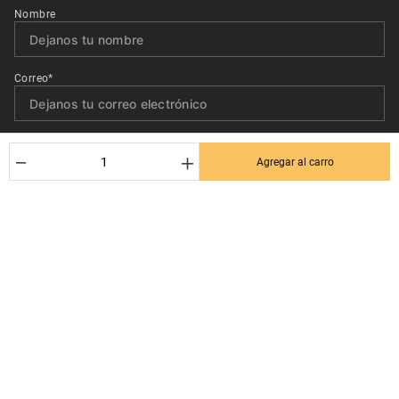
Nombre
Correo*
Quiero recibir el newsletter con promociones.
－
＋
Agregar al carro
Suscribirse
Ayuda al cliente
Términos y condiciones