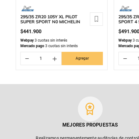
295/35 ZR20 105Y XL PILOT
295/35 ZR
SUPER SPORT N0 MICHELIN
SPORT 4 
$
441
.
900
$
491
.
90
Webpay
3 cuotas sin interés
Webpay
3 cu
Mercado pago
3 cuotas sin interés
Mercado pa
－
＋
－
Agregar
MEJORES PROPUESTAS
Realizamos permanentemente auditorías de control