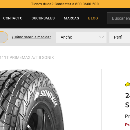
Tienes duda? Contactar a 600 3600 500
Buscar en t
CONTACTO
SUCURSALES
MARCAS
BLOG
TÉRMINOS MÁS BUSCADOS
o
Ancho
Perfil
¿Cómo saber la medida?
1
.
neumatico
2
.
215
111T PRIMEMAX A/T II SONIX
3
.
205
4
.
195
5
.
235
2
S
Pr
Pr