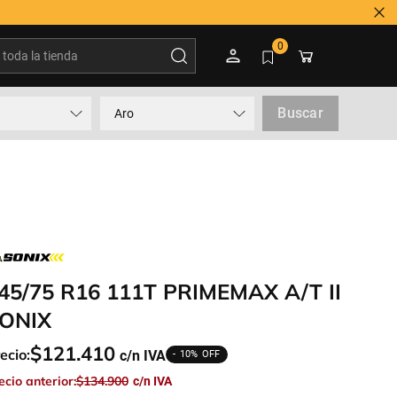
oda la tienda
0
Buscar
Aro
45/75 R16 111T PRIMEMAX A/T II
ONIX
$
121
.
410
ecio:
10%
ecio anterior:
$
134
.
900