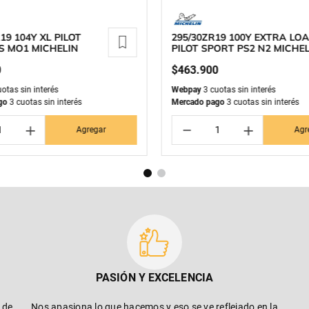
19 104Y XL PILOT
295/30ZR19 100Y EXTRA LO
S MO1 MICHELIN
PILOT SPORT PS2 N2 MICHE
0
$
463
.
900
otas sin interés
Webpay
3 cuotas sin interés
go
3 cuotas sin interés
Mercado pago
3 cuotas sin interés
＋
－
＋
Agregar
Agr
PASIÓN Y EXCELENCIA
 de
Nos apasiona lo que hacemos y eso se ve reflejado en la