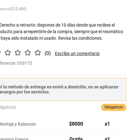
orro:
$
13
.
490
Derecho a retracto: dispones de 10 días desde que recibes el
oducto para arrepentirte de la compra, siempre que el neumático
 haya sido instalado ni usado. Revisa las condiciones.
(
0
)
ferencia
:
033172
i tu método de entrega es envió a domicilio, no se aplicaran
ecargos por los servicios.
ligatorio
Obligatorio
$
8000
x
1
ontaje y Balanceo
Gratis
x
1
evision Frenos