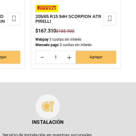
AD
205/65 R15 94H SCORPION ATR
27
LIN
PIRELLI
P
$
167
.
310
$
$
185
.
900
Webpay
3 cuotas sin interés
We
Mercado pago
3 cuotas sin interés
Me
－
＋
egar
Agregar
INSTALACIÓN
Servicio de instalación en nuestras sucursales.