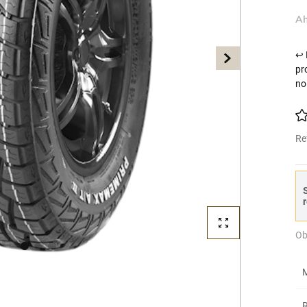
Ah
↩ 
pr
no
Re
S
r
Ob
M
R