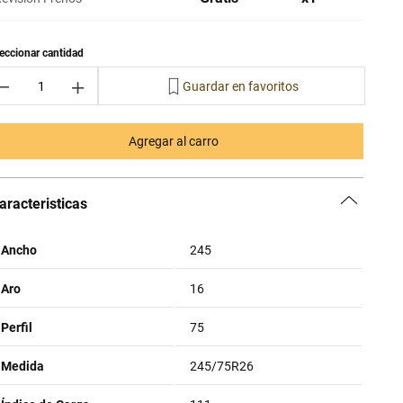
－
＋
Agregar al carro
aracteristicas
Ancho
245
Aro
16
Perfil
75
Medida
245/75R26