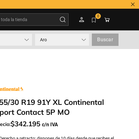
oda la tienda
0
Buscar
Aro
55/30 R19 91Y XL Continental
port Contact 5P MO
$
342
.
195
ecio:
Derecho a retracto: dispones de 10 días desde que recibes el