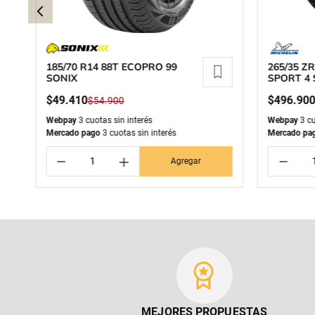
185/70 R14 88T ECOPRO 99
265/35 ZR
SONIX
SPORT 4 
$
49
.
410
$
496
.
90
$
54
.
900
Webpay
3 cuotas sin interés
Webpay
3 cu
Mercado pago
3 cuotas sin interés
Mercado pa
－
＋
－
Agregar
MEJORES PROPUESTAS