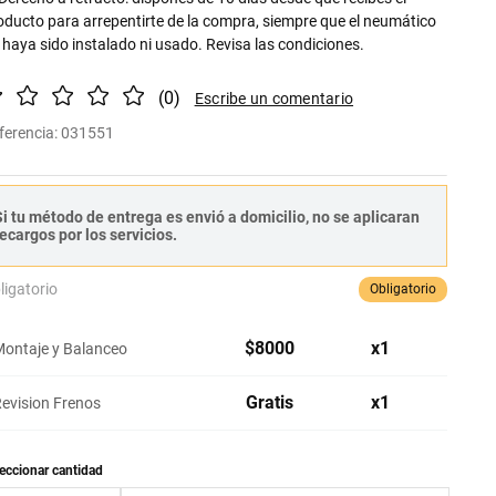
oducto para arrepentirte de la compra, siempre que el neumático
 haya sido instalado ni usado. Revisa las condiciones.
(
0
)
ferencia
:
031551
i tu método de entrega es envió a domicilio, no se aplicaran
ecargos por los servicios.
ligatorio
Obligatorio
$
8000
x
1
ontaje y Balanceo
Gratis
x
1
evision Frenos