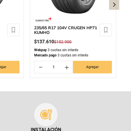
235/65 R17 104V CRUGEN HP71
22
KUMHO
S
$
137
.
610
$
$
152
.
900
Webpay
3 cuotas sin interés
We
Mercado pago
3 cuotas sin interés
Me
－
＋
egar
Agregar
INSTALACIÓN