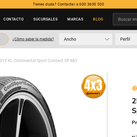
Tienes duda? Contactar a 600 3600 500
Buscar en t
CONTACTO
SUCURSALES
MARCAS
BLOG
TÉRMINOS MÁS BUSCADOS
o
Ancho
Perfil
¿Cómo saber la medida?
1
.
neumatico
2
.
215
91Y XL Continental Sport Contact 5P MO
3
.
195
4
.
235
5
.
245
2
S
Pr
↩ 