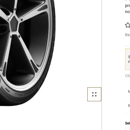
pr
no
Re
S
r
Ob
M
R