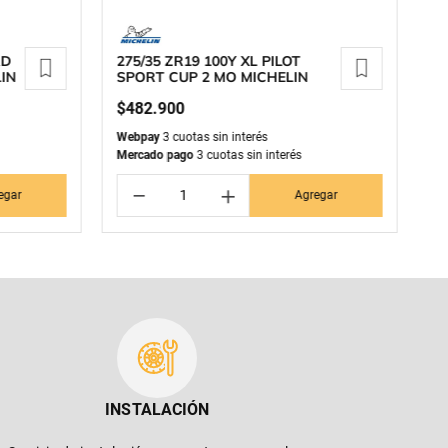
AD
275/35 ZR19 100Y XL PILOT
2
LIN
SPORT CUP 2 MO MICHELIN
C
$
482
.
900
$
Webpay
3 cuotas sin interés
We
Mercado pago
3 cuotas sin interés
Me
－
＋
egar
Agregar
INSTALACIÓN