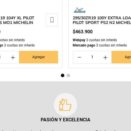
19 104Y XL PILOT
295/30ZR19 100Y EXTRA LO
S MO1 MICHELIN
PILOT SPORT PS2 N2 MICHE
0
$
463
.
900
otas sin interés
Webpay
3 cuotas sin interés
go
3 cuotas sin interés
Mercado pago
3 cuotas sin interés
＋
－
＋
Agregar
Agr
PASIÓN Y EXCELENCIA