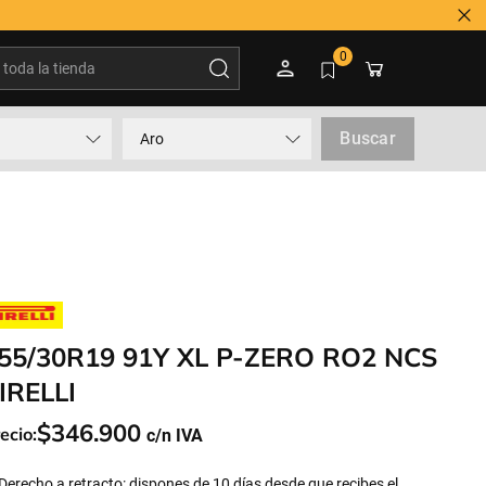
oda la tienda
0
Buscar
Aro
55/30R19 91Y XL P-ZERO RO2 NCS
IRELLI
$
346
.
900
ecio:
Derecho a retracto: dispones de 10 días desde que recibes el