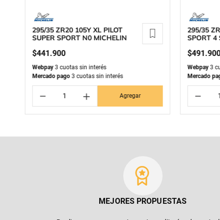
295/35 ZR20 105Y XL PILOT
295/35 ZR
SUPER SPORT N0 MICHELIN
SPORT 4 
$
441
.
900
$
491
.
90
Webpay
3 cuotas sin interés
Webpay
3 cu
Mercado pago
3 cuotas sin interés
Mercado pa
－
＋
－
Agregar
MEJORES PROPUESTAS