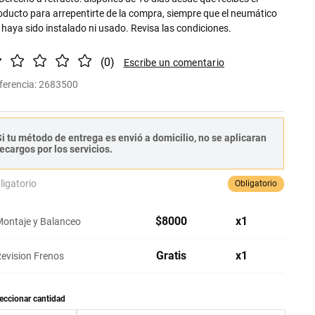
oducto para arrepentirte de la compra, siempre que el neumático
 haya sido instalado ni usado. Revisa las condiciones.
(
0
)
ferencia
:
2683500
i tu método de entrega es envió a domicilio, no se aplicaran
ecargos por los servicios.
ligatorio
Obligatorio
$
8000
x
1
ontaje y Balanceo
Gratis
x
1
evision Frenos