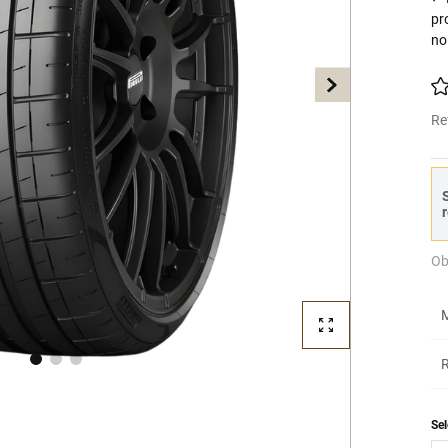
pr
no
Re
S
r
Ob
M
R