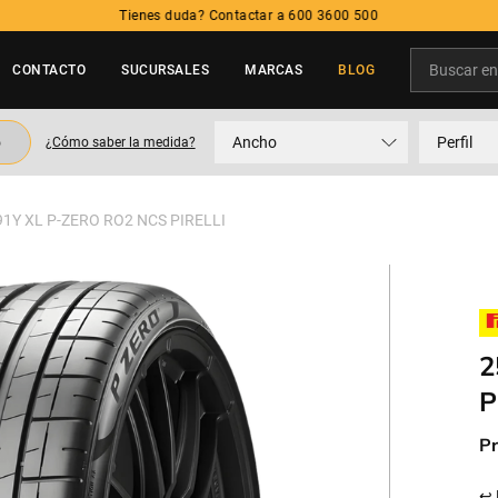
Tienes duda? Contactar a 600 3600 500
Buscar en t
CONTACTO
SUCURSALES
MARCAS
BLOG
TÉRMINOS MÁS BUSCADOS
o
Ancho
Perfil
¿Cómo saber la medida?
1
.
neumatico
2
.
215
91Y XL P-ZERO RO2 NCS PIRELLI
3
.
195
4
.
235
5
.
245
2
P
Pr
↩ 