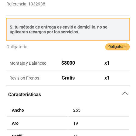
Referencia
:
1032938
Si tu método de entrega es envió a domicilio, no se
aplicaran recargos por los servicios.
Obligatorio
Obligatorio
$
8000
x
1
Montaje y Balanceo
Gratis
x
1
Revision Frenos
Caracteristicas
Ancho
255
Aro
19