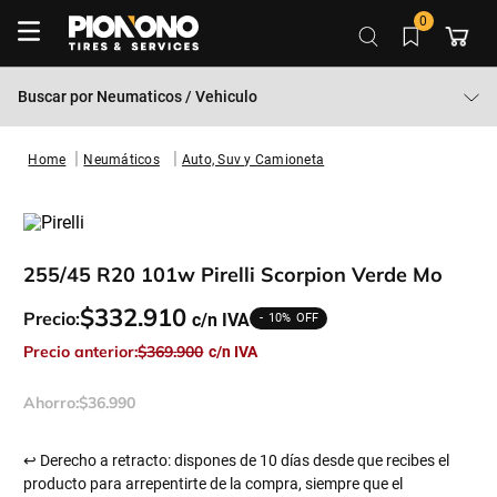
0
Buscar por
Neumaticos / Vehiculo
Neumáticos
Auto, Suv y Camioneta
255/45 R20 101w Pirelli Scorpion Verde Mo
$
332
.
910
Precio:
10%
Precio anterior:
$
369
.
900
Ahorro:
$
36
.
990
↩ Derecho a retracto: dispones de 10 días desde que recibes el
producto para arrepentirte de la compra, siempre que el