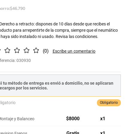
orro:
$
46
.
790
Derecho a retracto: dispones de 10 días desde que recibes el
oducto para arrepentirte de la compra, siempre que el neumático
 haya sido instalado ni usado. Revisa las condiciones.
(
0
)
ferencia
:
030930
i tu método de entrega es envió a domicilio, no se aplicaran
ecargos por los servicios.
ligatorio
Obligatorio
$
8000
x
1
ontaje y Balanceo
Gratis
x
1
evision Frenos