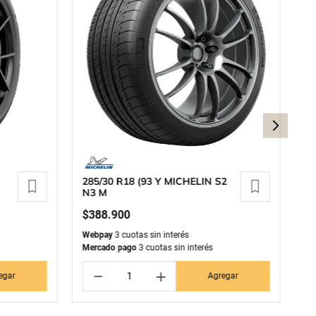
285/30 R18 (93 Y MICHELIN S2
24
N3 M
G
K
$
388
.
900
$
Webpay
3 cuotas sin interés
We
Mercado pago
3 cuotas sin interés
Me
－
＋
egar
Agregar