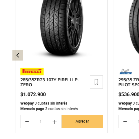
285/35ZR23 107Y PIRELLI P-
295/35 Z
ZERO
PILOT SP
$
1
.
072
.
900
$
536
.
90
Webpay
3 cuotas sin interés
Webpay
3 cu
Mercado pago
3 cuotas sin interés
Mercado pa
－
＋
－
Agregar