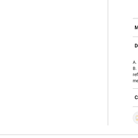
M
D
A.
B.
re
me
C