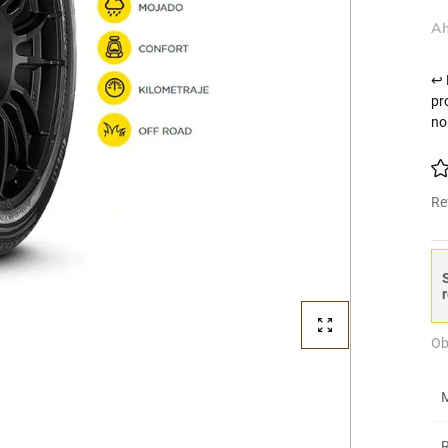
Ah
↩ 
pr
no
Re
S
r
Ob
M
R