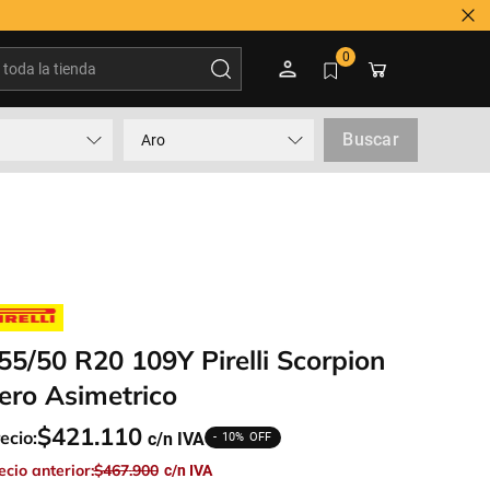
Tienes duda? Contactar a 600 3600 500
oda la tienda
0
Buscar
Aro
55/50 R20 109Y Pirelli Scorpion
ero Asimetrico
$
421
.
110
ecio:
10%
ecio anterior:
$
467
.
900