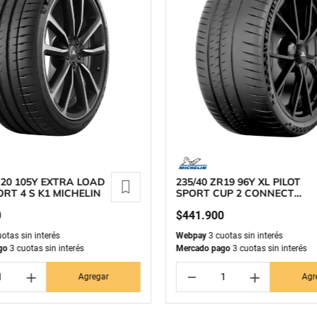
R20 105Y EXTRA LOAD
235/40 ZR19 96Y XL PILOT
ORT 4 S K1 MICHELIN
SPORT CUP 2 CONNECT
MICHELIN
0
$
441
.
900
otas sin interés
Webpay
3 cuotas sin interés
go
3 cuotas sin interés
Mercado pago
3 cuotas sin interés
＋
－
＋
Agregar
Agr