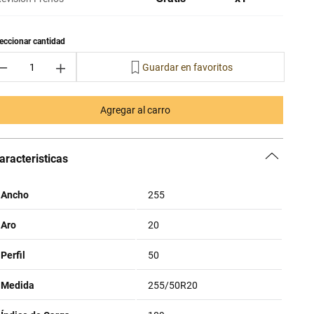
－
＋
Agregar al carro
aracteristicas
Ancho
255
Aro
20
Perfil
50
Medida
255/50R20