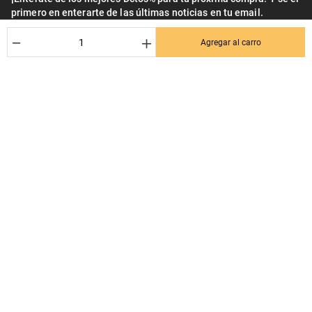
primero en enterarte de las últimas noticias en tu email.
Nombre
－
＋
Agregar al carro
Correo*
Quiero recibir el newsletter con promociones.
Suscribirse
Ayuda al cliente