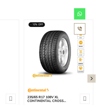
10%
235/65 R17 108V XL
1
CONTINENTAL CROSS
A
CONTACT UHP N0