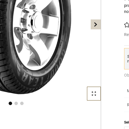
pr
no
Re
S
r
Ob
M
R