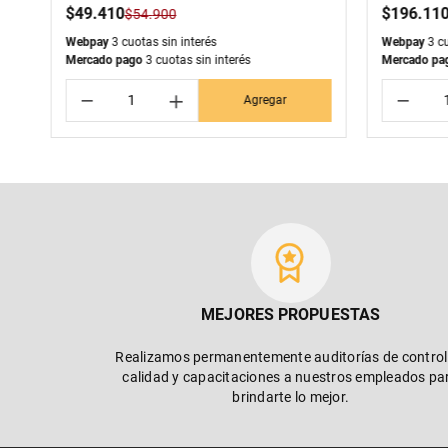
$
49
.
410
$
196
.
11
$
54
.
900
Webpay
3 cuotas sin interés
Webpay
3 cu
Mercado pago
3 cuotas sin interés
Mercado pa
－
＋
－
Agregar
MEJORES PROPUESTAS
Realizamos permanentemente auditorías de control
calidad y capacitaciones a nuestros empleados pa
brindarte lo mejor.