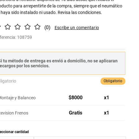
oducto para arrepentirte de la compra, siempre que el neumático
 haya sido instalado ni usado. Revisa las condiciones.
(
0
)
ferencia
:
108759
i tu método de entrega es envió a domicilio, no se aplicaran
ecargos por los servicios.
ligatorio
Obligatorio
$
8000
x
1
ontaje y Balanceo
Gratis
x
1
evision Frenos