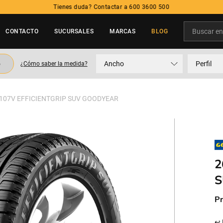
Tienes duda? Contactar a 600 3600 500
Buscar en t
CONTACTO
SUCURSALES
MARCAS
BLOG
TÉRMINOS MÁS BUSCADOS
o
Ancho
Perfil
¿Cómo saber la medida?
1
.
neumatico
2
.
215
 107V EFFICIENTGRIP SUV GOODYEAR
3
.
195
4
.
235
5
.
245
2
S
Pr
↩ 