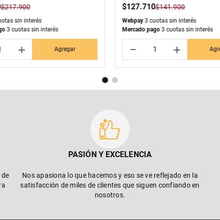
0
$
127
.
710
$
217
.
900
$
141
.
900
otas sin interés
Webpay
3 cuotas sin interés
go
3 cuotas sin interés
Mercado pago
3 cuotas sin interés
＋
－
＋
Agregar
Agr
PASIÓN Y EXCELENCIA
 de
Nos apasiona lo que hacemos y eso se ve reflejado en la
ra
satisfacción de miles de clientes que siguen confiando en
nosotros.