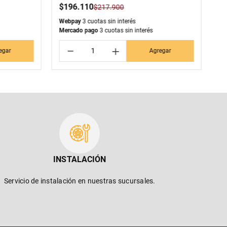
$
196
.
110
$
$
217
.
900
Webpay
3 cuotas sin interés
We
Mercado pago
3 cuotas sin interés
Me
－
＋
egar
Agregar
INSTALACIÓN
Servicio de instalación en nuestras sucursales.