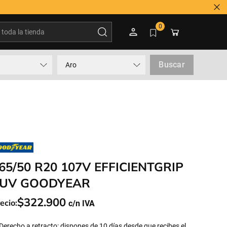
oda la tienda
0
Buscar
Aro
65/50 R20 107V EFFICIENTGRIP
UV GOODYEAR
$
322
.
900
ecio:
Derecho a retracto: dispones de 10 días desde que recibes el