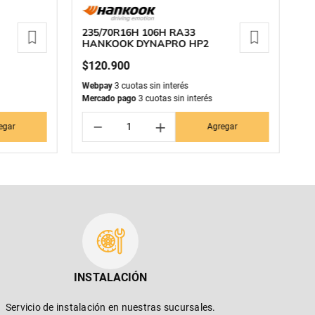
235/70R16H 106H RA33
2
HANKOOK DYNAPRO HP2
ZE
$
120
.
900
$
Webpay
3 cuotas sin interés
We
Mercado pago
3 cuotas sin interés
Me
－
＋
egar
Agregar
INSTALACIÓN
Servicio de instalación en nuestras sucursales.