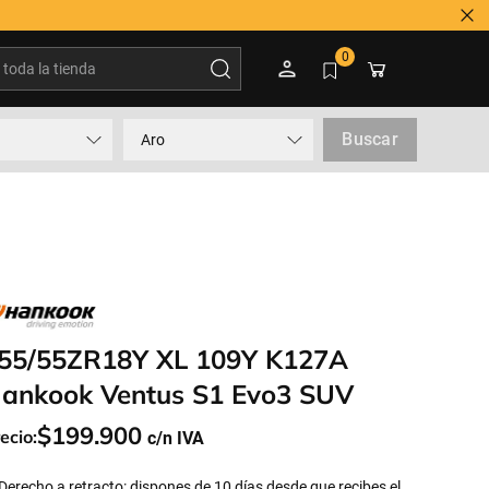
oda la tienda
0
Buscar
Aro
55/55ZR18Y XL 109Y K127A
ankook Ventus S1 Evo3 SUV
$
199
.
900
ecio:
Derecho a retracto: dispones de 10 días desde que recibes el