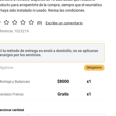
oducto para arrepentirte de la compra, siempre que el neumático
 haya sido instalado ni usado. Revisa las condiciones.
(
0
)
ferencia
:
1023219
i tu método de entrega es envió a domicilio, no se aplicaran
ecargos por los servicios.
ligatorio
Obligatorio
$
8000
x
1
ontaje y Balanceo
Gratis
x
1
evision Frenos