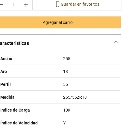
－
＋
Agregar al carro
aracteristicas
Ancho
255
Aro
18
Perfil
55
Medida
255/55ZR18
Índice de Carga
109
Índice de Velocidad
Y