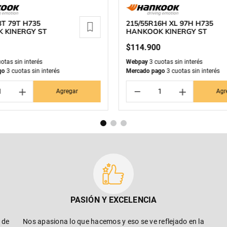
3T 79T H735
215/55R16H XL 97H H735
 KINERGY ST
HANKOOK KINERGY ST
$
114
.
900
otas sin interés
Webpay
3 cuotas sin interés
go
3 cuotas sin interés
Mercado pago
3 cuotas sin interés
＋
－
＋
Agregar
Agr
PASIÓN Y EXCELENCIA
 de
Nos apasiona lo que hacemos y eso se ve reflejado en la