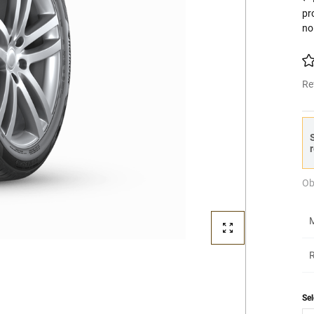
pr
no
Re
S
r
Ob
M
R